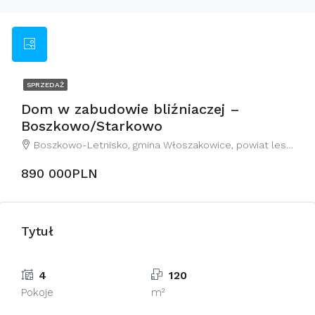
SPRZEDAŻ
Dom w zabudowie bliźniaczej –
Boszkowo/Starkowo
Boszkowo-Letnisko, gmina Włoszakowice, powiat leszczyński, województwo wielkopolskie, 64-140, Polska
890 000PLN
Tytuł
4
120
Pokoje
m²