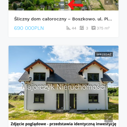
Śliczny dom całoroczny – Boszkowo. ul. Piaskowa
690 000PLN
44
3
375
m²
SPRZEDAŻ