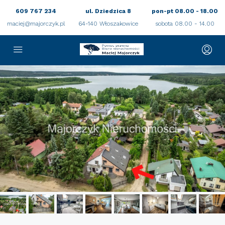
609 767 234
ul. Dziedzica 8
pon-pt 08.00 - 18.00
maciej@majorczyk.pl
64-140 Włoszakowice
sobota 08.00 - 14.00