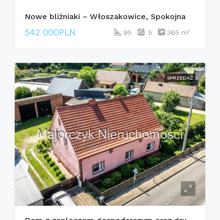
Nowe bliźniaki – Włoszakowice, Spokojna
542 000PLN
95
5
365
m²
SPRZEDAŻ