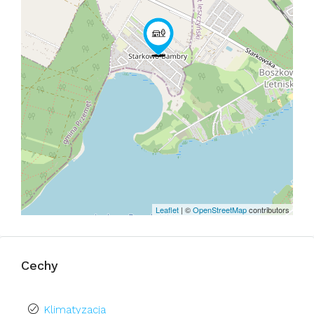
Leaflet
| ©
OpenStreetMap
contributors
Cechy
Klimatyzacja