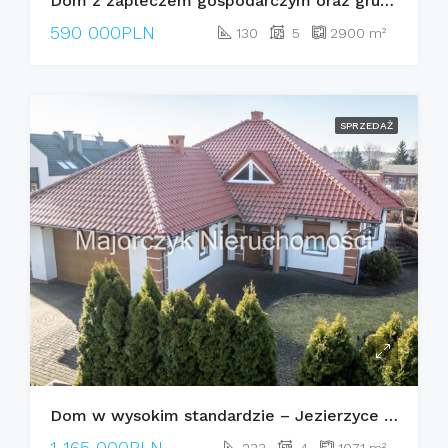
Dom z zapleczem gospodarczym oraz gruntami rolnymi – Błotnica
590 000PLN
130
5
2900
m²
SPRZEDAŻ
Dom w wysokim standardzie – Jezierzyce Kościelne
1 165 000PLN
233
4
1071
m²