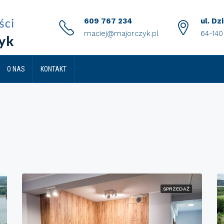
609 767 234
ul. Dz
maciej@majorczyk.pl
64-14
O NAS
KONTAKT
SPRZEDAŻ