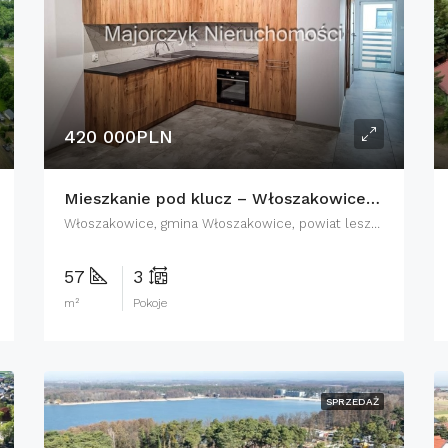
420 000PLN
Mieszkanie pod klucz – Włoszakowice, Na Wzgórzu
Włoszakowice, gmina Włoszakowice, powiat leszczyński, województwo wielkopolskie, 64-140, Polska
57
3
m²
Pokoje
SPRZEDAŻ