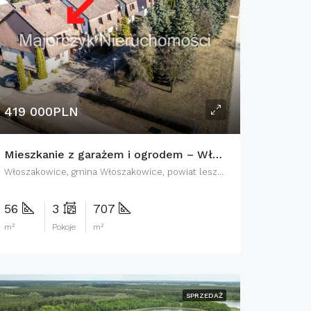
419 000PLN
Mieszkanie z garażem i ogrodem – Włoszakowice, Wolsztyńska
Włoszakowice, gmina Włoszakowice, powiat leszczyński, województwo wielkopolskie, 64-140, Polska
56
3
707
m²
Pokoje
m²
SPRZEDAŻ