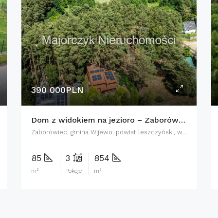
390 000PLN
Dom z widokiem na jezioro – Zaborówiec
Zaborówiec, gmina Wijewo, powiat leszczyński, województwo wielkopolskie, 64-150, Polska
85
3
854
m²
Pokoje
m²