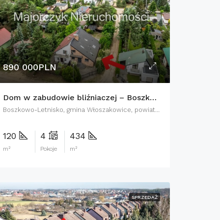
890 000PLN
Dom w zabudowie bliźniaczej – Boszkowo/Starkowo
Boszkowo-Letnisko, gmina Włoszakowice, powiat leszczyński, województwo wielkopolskie, 64-140, Polska
120
4
434
m²
Pokoje
m²
SPRZEDAŻ