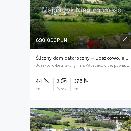
690 000PLN
Śliczny dom całoroczny – Boszkowo. ul. Piaskowa
Boszkowo-Letnisko, gmina Włoszakowice, powiat leszczyński, województwo wielkopolskie, 64-140, Polska
44
3
375
m²
Pokoje
m²
SPRZEDAŻ