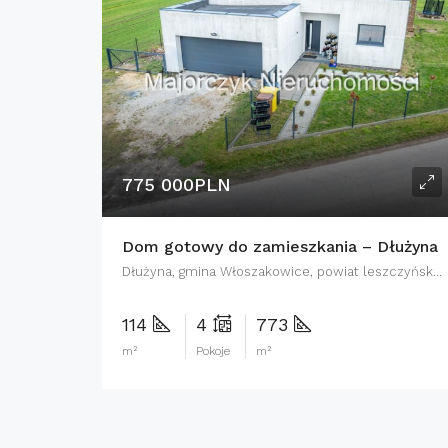
775 000PLN
Dom gotowy do zamieszkania – Dłużyna
Dłużyna, gmina Włoszakowice, powiat leszczyński, województwo wielkopolskie, 64-140, Polska
114
4
773
m²
Pokoje
m²