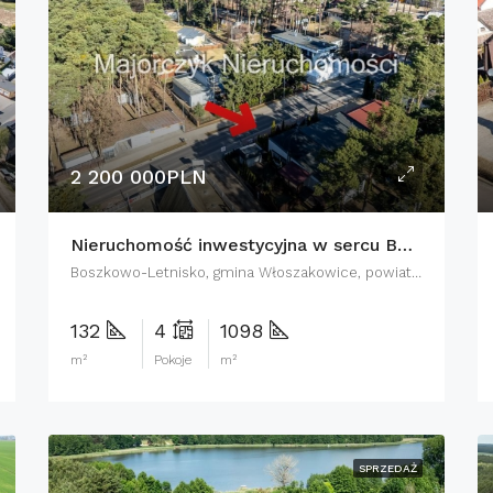
2 200 000PLN
Nieruchomość inwestycyjna w sercu Boszkowa
Boszkowo-Letnisko, gmina Włoszakowice, powiat leszczyński, województwo wielkopolskie, 64-140, Polska
132
4
1098
m²
Pokoje
m²
SPRZEDAŻ