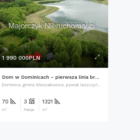
1 990 000PLN
Dom w Dominicach – pierwsza linia brzegowa, pomost
Dominice, gmina Włoszakowice, powiat leszczyński, województwo wielkopolskie, 64-140, Polska
70
3
1321
m²
Pokoje
m²