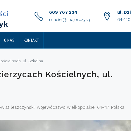
609 767 234
ul. Dz
maciej@majorczyk.pl
64-14
O NAS
KONTAKT
ościelnych, ul. Szkolna
ierzycach Kościelnych, ul.
wiat leszczyński, województwo wielkopolskie, 64-117, Polska