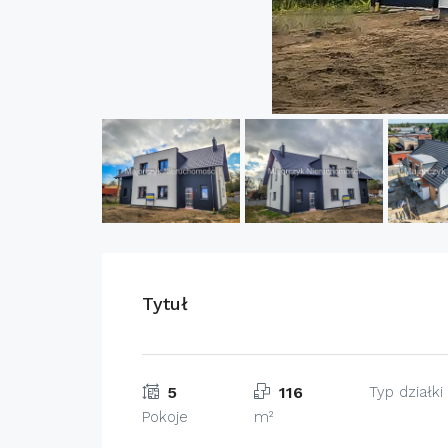
Tytuł
5
116
Typ działki
Pokoje
m²