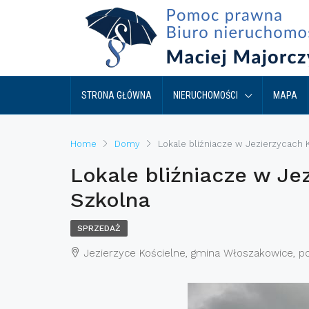
STRONA GŁÓWNA
NIERUCHOMOŚCI
MAPA
Home
Domy
Lokale bliźniacze w Jezierzycach K
Lokale bliźniacze w Jez
Szkolna
SPRZEDAŻ
Jezierzyce Kościelne, gmina Włoszakowice, po