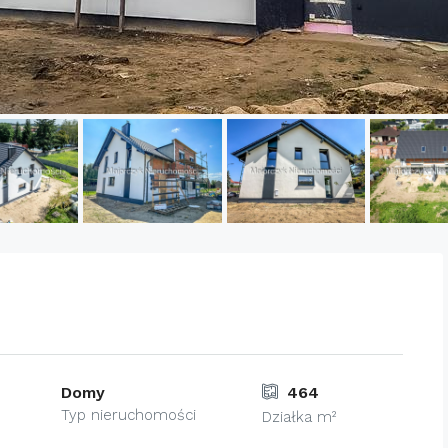
Domy
464
Typ nieruchomości
Działka m²