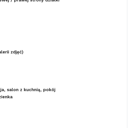
erii zdjęć)
a, salon z kuchnią, pokój
zienka