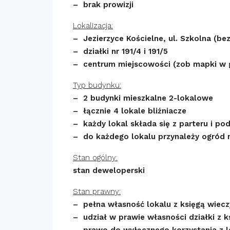
– brak prowizji
Lokalizacja:
– Jezierzyce Kościelne, ul. Szkolna (b
– działki nr 191/4 i 191/5
– centrum miejscowości (zob mapki w ga
Typ budynku:
– 2 budynki mieszkalne 2-lokalowe
– łącznie 4 lokale bliźniacze
– każdy lokal składa się z parteru i po
– do każdego lokalu przynależy ogród 
Stan ogólny:
stan deweloperski
Stan prawny:
– pełna własność lokalu z księgą wiecz
– udział w prawie własności działki z k
– prawo do wyłącznego korzystania z le