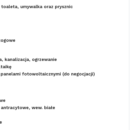
 toaleta, umywalka oraz prysznic
dłogowe
, kanalizacja, ogrzewanie
taikę
panelami fotowoltaicznymi (do negocjacji)
owe
 antracytowe, wew. białe
e