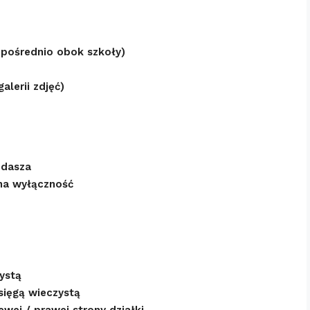
ezpośrednio obok szkoły)
lerii zdjęć)
ddasza
na wyłączność
ystą
sięgą wieczystą
wej / prawej strony działki