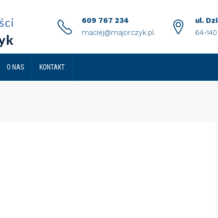
609 767 234
ul. Dz
maciej@majorczyk.pl
64-14
O NAS
KONTAKT