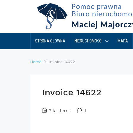
STRONA GŁÓWNA
NIERUCHOMOŚCI
MAPA
Home
Invoice 14622
Invoice 14622
7 lat temu
1