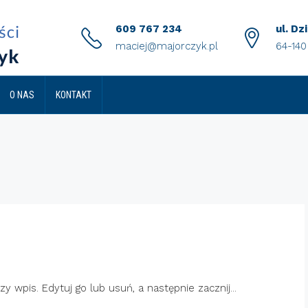
609 767 234
ul. Dz
maciej@majorczyk.pl
64-14
O NAS
KONTAKT
 wpis. Edytuj go lub usuń, a następnie zacznij...