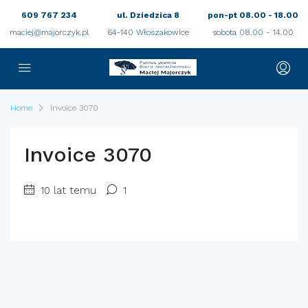
609 767 234
ul. Dziedzica 8
pon-pt 08.00 - 18.00
maciej@majorczyk.pl
64-140 Włoszakowice
sobota 08.00 - 14.00
Home
Invoice 3070
Invoice 3070
10 lat temu
1