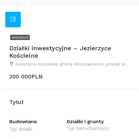
SPRZEDAŻ
Działki inwestycyjne – Jezierzyce
Kościelne
Jezierzyce Kościelne, gmina Włoszakowice, powiat leszczyński, województwo wielkopolskie, 64-117, Polska
200 000PLN
Tytuł
Budowlana
Działki i grunty
Typ nieruchomości
Typ działki