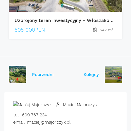
Uzbrojony teren inwestycyjny – Włoszakowice, Jana Otto
505 000PLN
1642
m²
Poprzedni
Kolejny
Maciej Majorczyk
tel.: 609 767 234
email: maciej@majorczyk.pl