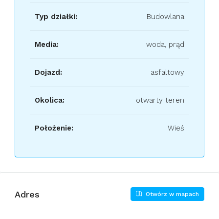
Typ działki:
Budowlana
Media:
woda, prąd
Dojazd:
asfaltowy
Okolica:
otwarty teren
Położenie:
Wieś
Adres
Otwórz w mapach