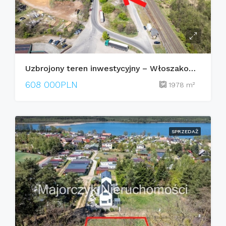
Uzbrojony teren inwestycyjny – Włoszakowice, Jana Otto
608 000PLN
1978
m²
SPRZEDAŻ