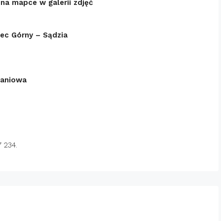
a mapce w galerii zdjęć
iec Górny – Sądzia
kaniowa
 234.