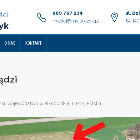
609 767 234
ul. Dz
maciej@majorczyk.pl
64-14
O NAS
KONTAKT
i
ądzi
ki, województwo wielkopolskie, 64-117, Polska