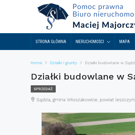
STRONA GŁÓWNA
NIERUCHOMOŚCI
MAPA
Home
Działki i grunty
Działki budowlane w Sądz
Działki budowlane w S
SPRZEDAŻ
Sądzia, gmina Włoszakowice, powiat leszczyńs