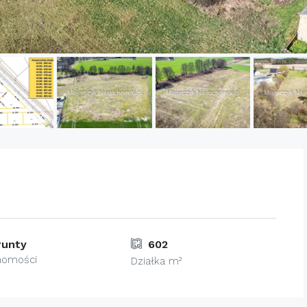
grunty
602
homości
Działka m²