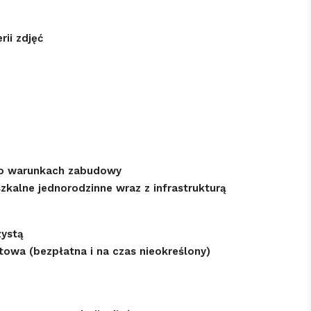
ii zdjęć
ę o warunkach zabudowy
kalne jednorodzinne wraz z infrastrukturą
zystą
owa (bezpłatna i na czas nieokreślony)